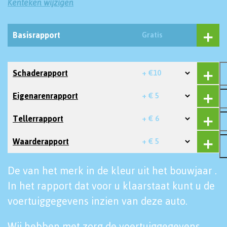
Kenteken wijzigen
Basisrapport
Gratis
Schaderapport
+ €10
Eigenarenrapport
+ € 5
Tellerrapport
+ € 6
Waarderapport
+ € 5
De van het merk in de kleur uit het bouwjaar .
In het rapport dat voor u klaarstaat kunt u de
voertuiggegevens inzien van deze auto.
Wij hebben met zorg de voertuiggegevens