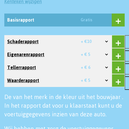
Kenteken wijzigen
Basisrapport
Gratis
Schaderapport
+ €10
Eigenarenrapport
+ € 5
Tellerrapport
+ € 6
Waarderapport
+ € 5
De van het merk in de kleur uit het bouwjaar .
In het rapport dat voor u klaarstaat kunt u de
voertuiggegevens inzien van deze auto.
Wij hebben met zorg de voertuiggegevens