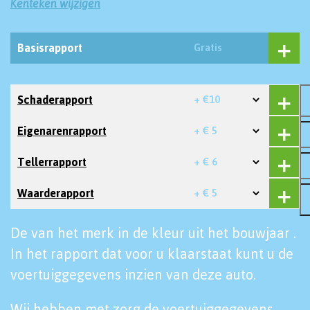
Kenteken wijzigen
Basisrapport
Gratis
Schaderapport
+ €10
Eigenarenrapport
+ € 5
Tellerrapport
+ € 6
Waarderapport
+ € 5
De van het merk in de kleur uit het bouwjaar .
In het rapport dat voor u klaarstaat kunt u de
voertuiggegevens inzien van deze auto.
Wij hebben met zorg de voertuiggegevens