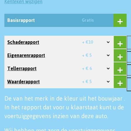
Kenteken wijzigen
Basisrapport
Gratis
Schaderapport
+ €10
Eigenarenrapport
+ € 5
Tellerrapport
+ € 6
Waarderapport
+ € 5
De van het merk in de kleur uit het bouwjaar .
In het rapport dat voor u klaarstaat kunt u de
voertuiggegevens inzien van deze auto.
Wij hebben met zorg de voertuiggegevens