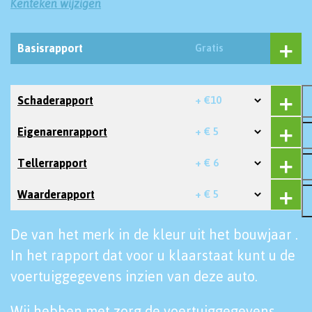
Kenteken wijzigen
Basisrapport
Gratis
Schaderapport
+ €10
Eigenarenrapport
+ € 5
Tellerrapport
+ € 6
Waarderapport
+ € 5
De van het merk in de kleur uit het bouwjaar .
In het rapport dat voor u klaarstaat kunt u de
voertuiggegevens inzien van deze auto.
Wij hebben met zorg de voertuiggegevens