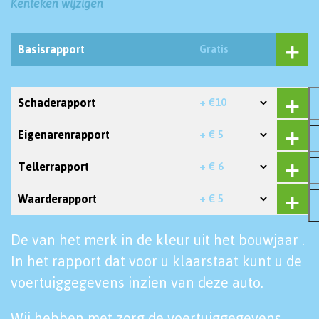
Kenteken wijzigen
Basisrapport
Gratis
Schaderapport
+ €10
Eigenarenrapport
+ € 5
Tellerrapport
+ € 6
Waarderapport
+ € 5
De van het merk in de kleur uit het bouwjaar .
In het rapport dat voor u klaarstaat kunt u de
voertuiggegevens inzien van deze auto.
Wij hebben met zorg de voertuiggegevens