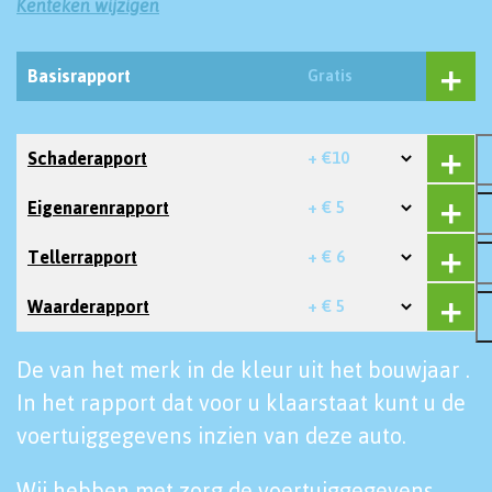
Kenteken wijzigen
Basisrapport
Gratis
Schaderapport
+ €10
Eigenarenrapport
+ € 5
Tellerrapport
+ € 6
Waarderapport
+ € 5
De van het merk in de kleur uit het bouwjaar .
In het rapport dat voor u klaarstaat kunt u de
voertuiggegevens inzien van deze auto.
Wij hebben met zorg de voertuiggegevens