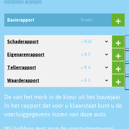
Kenteken wijzigen
Basisrapport
Gratis
Schaderapport
+ €10
Eigenarenrapport
+ € 5
Tellerrapport
+ € 6
Waarderapport
+ € 5
De van het merk in de kleur uit het bouwjaar .
In het rapport dat voor u klaarstaat kunt u de
voertuiggegevens inzien van deze auto.
Wij hebben met zorg de voertuiggegevens