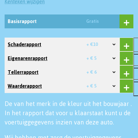
Kenteken wijzigen
Basisrapport
Gratis
Schaderapport
+ €10
Eigenarenrapport
+ € 5
Tellerrapport
+ € 6
Waarderapport
+ € 5
De van het merk in de kleur uit het bouwjaar .
In het rapport dat voor u klaarstaat kunt u de
voertuiggegevens inzien van deze auto.
Wij hebben met zorg de voertuiggegevens