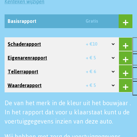
Kenteken wijzigen
Basisrapport
Gratis
Schaderapport
+ €10
Eigenarenrapport
+ € 5
Tellerrapport
+ € 6
Waarderapport
+ € 5
De van het merk in de kleur uit het bouwjaar .
In het rapport dat voor u klaarstaat kunt u de
voertuiggegevens inzien van deze auto.
Wij hebben met zorg de voertuiggegevens