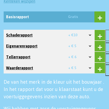
Kenteken wijzigen
Basisrapport
Gratis
Schaderapport
+ €10
Eigenarenrapport
+ € 5
Tellerrapport
+ € 6
Waarderapport
+ € 5
De van het merk in de kleur uit het bouwjaar .
In het rapport dat voor u klaarstaat kunt u de
voertuiggegevens inzien van deze auto.
Wij hebben met zorg de voertuiggegevens