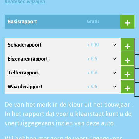
Kenteken wijzigen
Basisrapport
Gratis
Schaderapport
+ €10
Eigenarenrapport
+ € 5
Tellerrapport
+ € 6
Waarderapport
+ € 5
De van het merk in de kleur uit het bouwjaar .
In het rapport dat voor u klaarstaat kunt u de
voertuiggegevens inzien van deze auto.
Wij hebben met zorg de voertuiggegevens