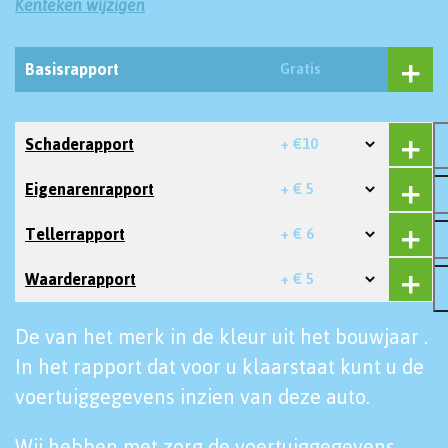
Kenteken wijzigen
Basisrapport
Gratis
Schaderapport
+ €10
Eigenarenrapport
+ € 5
Tellerrapport
+ € 6
Waarderapport
+ € 5
De van het merk in de kleur uit het bouwjaar .
In het rapport dat voor u klaarstaat kunt u de
voertuiggegevens inzien van deze auto.
Wij hebben met zorg de voertuiggegevens