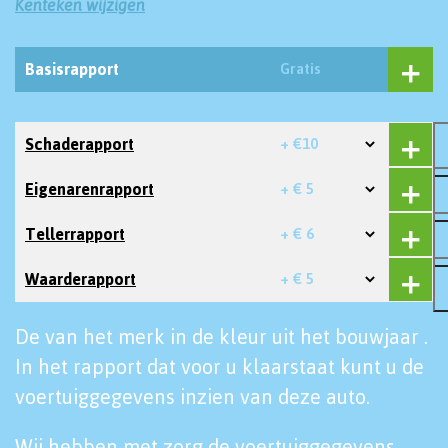
Kenteken wijzigen
Basisrapport
Gratis
Schaderapport
+ €10
Eigenarenrapport
+ € 5
Tellerrapport
+ € 6
Waarderapport
+ € 5
De van het merk in de kleur uit het bouwjaar .
In het rapport dat voor u klaarstaat kunt u de
voertuiggegevens inzien van deze auto.
Wij hebben met zorg de voertuiggegevens