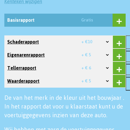
Kenteken wijzigen
Basisrapport
Gratis
Schaderapport
+ €10
Eigenarenrapport
+ € 5
Tellerrapport
+ € 6
Waarderapport
+ € 5
De van het merk in de kleur uit het bouwjaar .
In het rapport dat voor u klaarstaat kunt u de
voertuiggegevens inzien van deze auto.
Wij hebben met zorg de voertuiggegevens