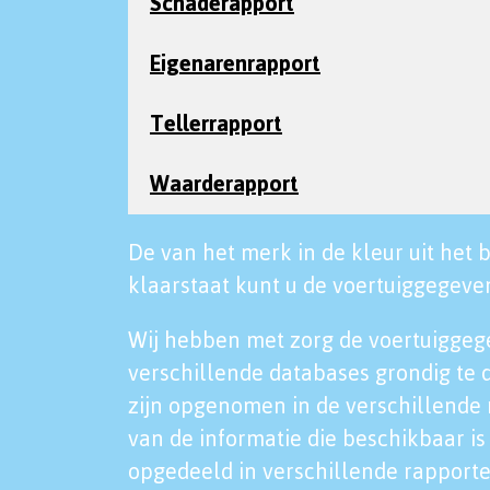
Schaderapport
Eigenarenrapport
Tellerrapport
Waarderapport
De van het merk in de kleur uit het b
klaarstaat kunt u de voertuiggegeven
Wij hebben met zorg de voertuiggeg
verschillende databases grondig te 
zijn opgenomen in de verschillende 
van de informatie die beschikbaar is 
opgedeeld in verschillende rapporte