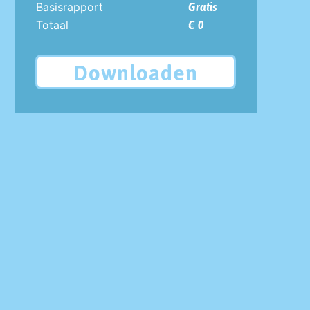
Basisrapport
Gratis
Totaal
€ 0
Downloaden