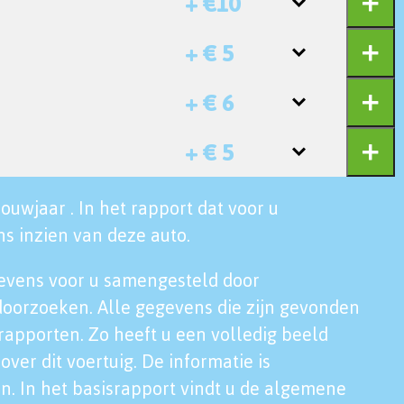
+ €10
+ € 5
+ € 6
+ € 5
ouwjaar . In het rapport dat voor u
s inzien van deze auto.
evens voor u samengesteld door
doorzoeken. Alle gegevens die zijn gevonden
rapporten. Zo heeft u een volledig beeld
over dit voertuig. De informatie is
n. In het basisrapport vindt u de algemene