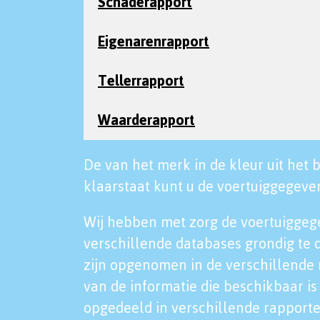
Schaderapport
Eigenarenrapport
Tellerrapport
Waarderapport
De van het merk in de kleur uit het b
klaarstaat kunt u de voertuiggegeven
Wij hebben met zorg de voertuiggeg
verschillende databases grondig te 
zijn opgenomen in de verschillende 
van de informatie die beschikbaar is 
opgedeeld in verschillende rapporte