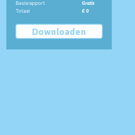
Basisrapport
Gratis
Totaal
€ 0
Downloaden