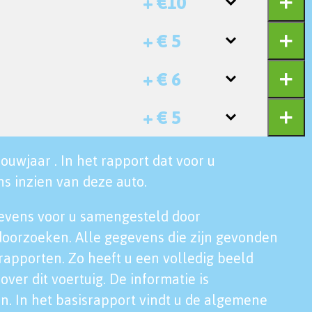
+ €10
+ € 5
+ € 6
+ € 5
ouwjaar . In het rapport dat voor u
s inzien van deze auto.
evens voor u samengesteld door
doorzoeken. Alle gegevens die zijn gevonden
rapporten. Zo heeft u een volledig beeld
over dit voertuig. De informatie is
n. In het basisrapport vindt u de algemene