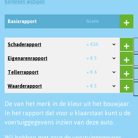
Kenteken wijzigen
Basisrapport
Gratis
Schaderapport
+ €10
Eigenarenrapport
+ € 5
Tellerrapport
+ € 6
Waarderapport
+ € 5
De van het merk in de kleur uit het bouwjaar .
In het rapport dat voor u klaarstaat kunt u de
voertuiggegevens inzien van deze auto.
Wij hebben met zorg de voertuiggegevens