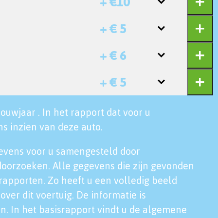
+ €10
+ € 5
+ € 6
+ € 5
ouwjaar . In het rapport dat voor u
s inzien van deze auto.
evens voor u samengesteld door
doorzoeken. Alle gegevens die zijn gevonden
rapporten. Zo heeft u een volledig beeld
over dit voertuig. De informatie is
n. In het basisrapport vindt u de algemene