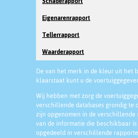
Schaderapport
Eigenarenrapport
Tellerrapport
Waarderapport
De van het merk in de kleur uit het b
klaarstaat kunt u de voertuiggegeven
Wij hebben met zorg de voertuiggeg
verschillende databases grondig te 
zijn opgenomen in de verschillende 
van de informatie die beschikbaar is 
opgedeeld in verschillende rapporte