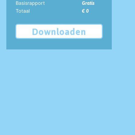
Basisrapport
Gratis
Totaal
€ 0
Downloaden