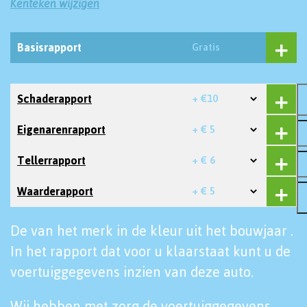
Kenteken wijzigen
Basisrapport
Gratis
Schaderapport
+ €10
Eigenarenrapport
+ € 5
Tellerrapport
+ € 6
Waarderapport
+ € 5
De van het merk in de kleur uit het bouwjaar .
In het rapport dat voor u klaarstaat kunt u de
voertuiggegevens inzien van deze auto.
Wij hebben met zorg de voertuiggegevens