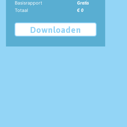
Basisrapport
Gratis
Totaal
€ 0
Downloaden