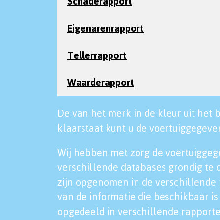
Schaderapport
Eigenarenrapport
Tellerrapport
Waarderapport
De van het merk in de kleur uit het b
klaarstaat kunt u de voertuiggegeven
Wij hebben met zorg de voertuiggeg
verschillende databases grondig te 
zijn opgenomen in de verschillende 
van de informatie die beschikbaar is 
opgedeeld in verschillende rapporte