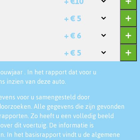
+ €10
+ € 5
+ € 6
+ € 5
ouwjaar . In het rapport dat voor u
s inzien van deze auto.
evens voor u samengesteld door
doorzoeken. Alle gegevens die zijn gevonden
rapporten. Zo heeft u een volledig beeld
over dit voertuig. De informatie is
n. In het basisrapport vindt u de algemene