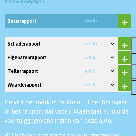
Kenteken wijzigen
Basisrapport
Gratis
Schaderapport
+ €10
Eigenarenrapport
+ € 5
Tellerrapport
+ € 6
Waarderapport
+ € 5
De van het merk in de kleur uit het bouwjaar .
In het rapport dat voor u klaarstaat kunt u de
voertuiggegevens inzien van deze auto.
Wij hebben met zorg de voertuiggegevens