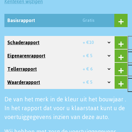
Kenteken wijzigen
Basisrapport
Gratis
Schaderapport
+ €10
Eigenarenrapport
+ € 5
Tellerrapport
+ € 6
Waarderapport
+ € 5
De van het merk in de kleur uit het bouwjaar .
In het rapport dat voor u klaarstaat kunt u de
voertuiggegevens inzien van deze auto.
Wij hebben met zorg de voertuiggegevens