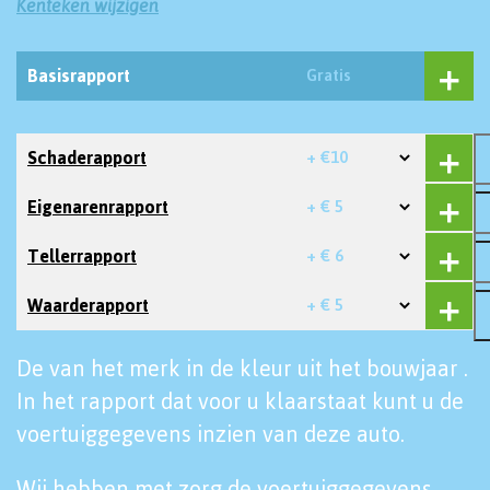
Kenteken wijzigen
Basisrapport
Gratis
Schaderapport
+ €10
Eigenarenrapport
+ € 5
Tellerrapport
+ € 6
Waarderapport
+ € 5
De van het merk in de kleur uit het bouwjaar .
In het rapport dat voor u klaarstaat kunt u de
voertuiggegevens inzien van deze auto.
Wij hebben met zorg de voertuiggegevens