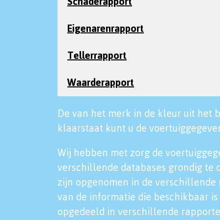
Schaderapport
Eigenarenrapport
Tellerrapport
Waarderapport
De van het merk in de kleur uit het b
klaarstaat kunt u de voertuiggegeven
Wij hebben met zorg de voertuiggeg
verschillende databases grondig te 
zijn opgenomen in de verschillende 
van de informatie die beschikbaar is 
opgedeeld in verschillende rapporte