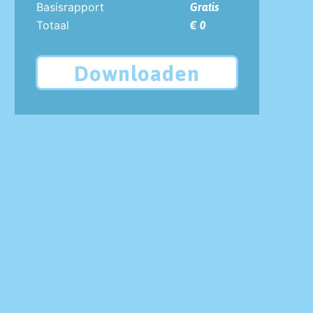
Basisrapport
Gratis
Totaal
€ 0
Downloaden