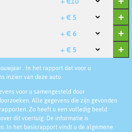
+ €10
+ € 5
+ € 6
+ € 5
ouwjaar . In het rapport dat voor u
s inzien van deze auto.
evens voor u samengesteld door
doorzoeken. Alle gegevens die zijn gevonden
rapporten. Zo heeft u een volledig beeld
over dit voertuig. De informatie is
n. In het basisrapport vindt u de algemene