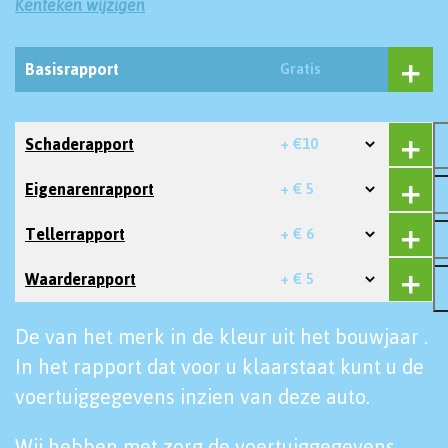
Kenteken wijzigen
Basisrapport
Gratis
Schaderapport
+ €10
Eigenarenrapport
+ € 5
Tellerrapport
+ € 6
Waarderapport
+ € 5
De van het merk in de kleur uit het bouwjaar .
In het rapport dat voor u klaarstaat kunt u de
voertuiggegevens inzien van deze auto.
Wij hebben met zorg de voertuiggegevens