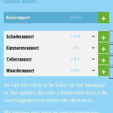
Kenteken wijzigen
Basisrapport
Gratis
Schaderapport
+ €10
Eigenarenrapport
+ € 5
Tellerrapport
+ € 6
Waarderapport
+ € 5
De van het merk in de kleur uit het bouwjaar .
In het rapport dat voor u klaarstaat kunt u de
voertuiggegevens inzien van deze auto.
Wij hebben met zorg de voertuiggegevens