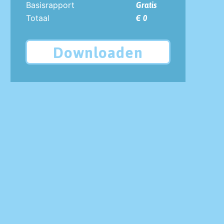
Basisrapport
Gratis
Totaal
€ 0
Downloaden