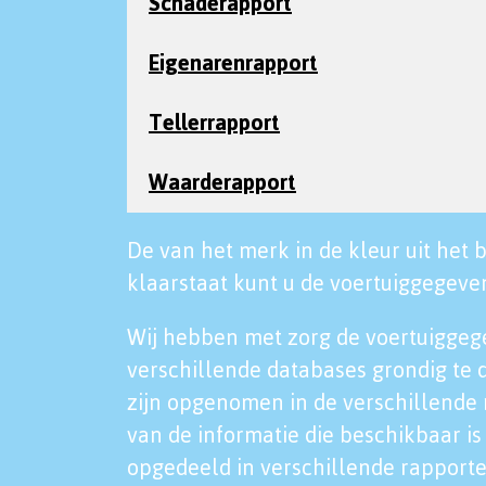
Schaderapport
Eigenarenrapport
Tellerrapport
Waarderapport
De van het merk in de kleur uit het b
klaarstaat kunt u de voertuiggegeven
Wij hebben met zorg de voertuiggeg
verschillende databases grondig te 
zijn opgenomen in de verschillende 
van de informatie die beschikbaar is 
opgedeeld in verschillende rapporte