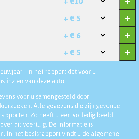
+ €10
+ € 5
+ € 6
+ € 5
ouwjaar . In het rapport dat voor u
s inzien van deze auto.
evens voor u samengesteld door
doorzoeken. Alle gegevens die zijn gevonden
rapporten. Zo heeft u een volledig beeld
over dit voertuig. De informatie is
n. In het basisrapport vindt u de algemene