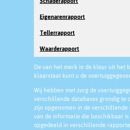
Schaderapport
Eigenarenrapport
Tellerrapport
Waarderapport
De van het merk in de kleur uit het b
klaarstaat kunt u de voertuiggegeven
Wij hebben met zorg de voertuiggeg
verschillende databases grondig te 
zijn opgenomen in de verschillende 
van de informatie die beschikbaar is 
opgedeeld in verschillende rapporte