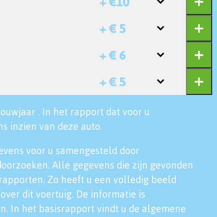
+ €10
+ € 5
+ € 6
+ € 5
ouwjaar . In het rapport dat voor u
s inzien van deze auto.
evens voor u samengesteld door
doorzoeken. Alle gegevens die zijn gevonden
rapporten. Zo heeft u een volledig beeld
over dit voertuig. De informatie is
n. In het basisrapport vindt u de algemene