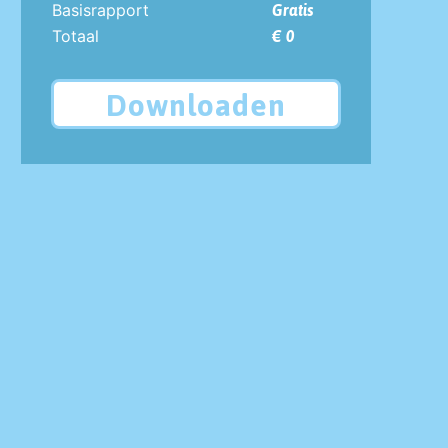
Basisrapport
Gratis
Totaal
€ 0
Downloaden