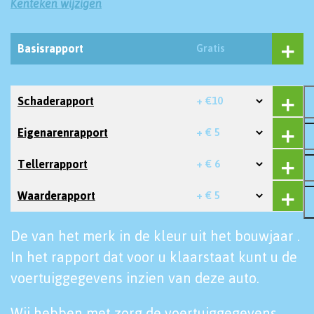
Kenteken wijzigen
Basisrapport
Gratis
Schaderapport
+ €10
Eigenarenrapport
+ € 5
Tellerrapport
+ € 6
Waarderapport
+ € 5
De van het merk in de kleur uit het bouwjaar .
In het rapport dat voor u klaarstaat kunt u de
voertuiggegevens inzien van deze auto.
Wij hebben met zorg de voertuiggegevens