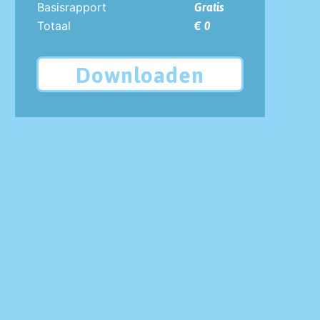
Basisrapport
Gratis
Totaal
€ 0
Downloaden