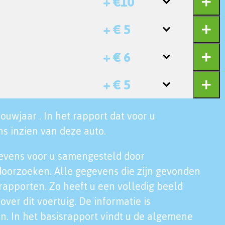
+ €10
+ € 5
+ € 6
+ € 5
ouwjaar . In het rapport dat voor u
s inzien van deze auto.
evens voor u samengesteld door
doorzoeken. Alle gegevens die zijn gevonden
rapporten. Zo heeft u een volledig beeld
over dit voertuig. De informatie is
n. In het basisrapport vindt u de algemene