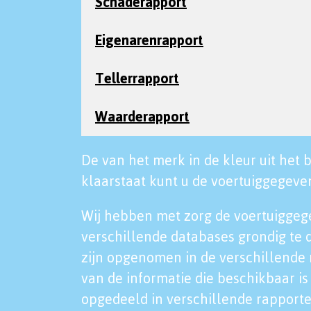
Schaderapport
Eigenarenrapport
Tellerrapport
Waarderapport
De van het merk in de kleur uit het b
klaarstaat kunt u de voertuiggegeven
Wij hebben met zorg de voertuiggeg
verschillende databases grondig te 
zijn opgenomen in de verschillende 
van de informatie die beschikbaar is 
opgedeeld in verschillende rapporte