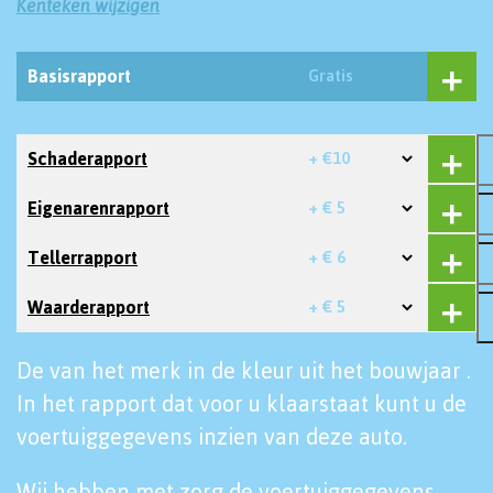
Kenteken wijzigen
Basisrapport
Gratis
Schaderapport
+ €10
Eigenarenrapport
+ € 5
Tellerrapport
+ € 6
Waarderapport
+ € 5
De van het merk in de kleur uit het bouwjaar .
In het rapport dat voor u klaarstaat kunt u de
voertuiggegevens inzien van deze auto.
Wij hebben met zorg de voertuiggegevens