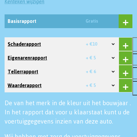
Kenteken wijzigen
Basisrapport
Gratis
Schaderapport
+ €10
Eigenarenrapport
+ € 5
Tellerrapport
+ € 6
Waarderapport
+ € 5
De van het merk in de kleur uit het bouwjaar .
In het rapport dat voor u klaarstaat kunt u de
voertuiggegevens inzien van deze auto.
Wij hebben met zorg de voertuiggegevens