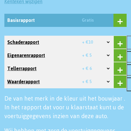
Kenteken wijzigen
Basisrapport
Gratis
Schaderapport
+ €10
Eigenarenrapport
+ € 5
Tellerrapport
+ € 6
Waarderapport
+ € 5
De van het merk in de kleur uit het bouwjaar .
In het rapport dat voor u klaarstaat kunt u de
voertuiggegevens inzien van deze auto.
Wij hebben met zorg de voertuiggegevens