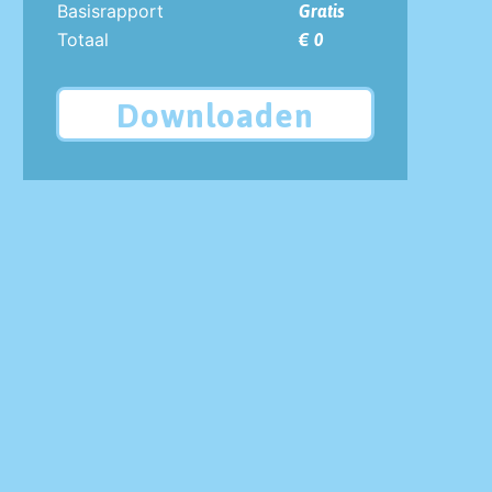
Basisrapport
Gratis
Totaal
€ 0
Downloaden