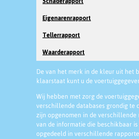
Schaderapport
Eigenarenrapport
Tellerrapport
Waarderapport
De van het merk in de kleur uit het b
klaarstaat kunt u de voertuiggegeven
Wij hebben met zorg de voertuiggeg
verschillende databases grondig te 
zijn opgenomen in de verschillende 
van de informatie die beschikbaar is 
opgedeeld in verschillende rapporte