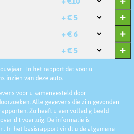
+ €10
+ € 5
+ € 6
+ € 5
ouwjaar . In het rapport dat voor u
s inzien van deze auto.
evens voor u samengesteld door
doorzoeken. Alle gegevens die zijn gevonden
rapporten. Zo heeft u een volledig beeld
over dit voertuig. De informatie is
n. In het basisrapport vindt u de algemene