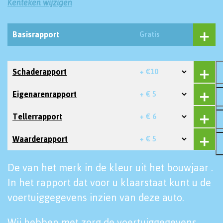
Kenteken wijzigen
Basisrapport
Gratis
Schaderapport
+ €10
Eigenarenrapport
+ € 5
Tellerrapport
+ € 6
Waarderapport
+ € 5
De van het merk in de kleur uit het bouwjaar .
In het rapport dat voor u klaarstaat kunt u de
voertuiggegevens inzien van deze auto.
Wij hebben met zorg de voertuiggegevens