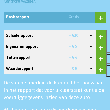
Kenteken wijzigen
Basisrapport
Gratis
Schaderapport
+ €10
Eigenarenrapport
+ € 5
Tellerrapport
+ € 6
Waarderapport
+ € 5
De van het merk in de kleur uit het bouwjaar .
In het rapport dat voor u klaarstaat kunt u de
voertuiggegevens inzien van deze auto.
Wij hebben met zorg de voertuiggegevens