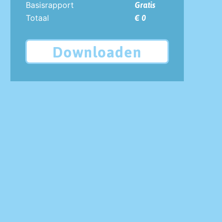
Basisrapport
Gratis
Totaal
€ 0
Downloaden