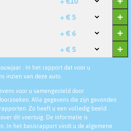
+ €10
+ € 5
+ € 6
+ € 5
ouwjaar . In het rapport dat voor u
s inzien van deze auto.
evens voor u samengesteld door
doorzoeken. Alle gegevens die zijn gevonden
rapporten. Zo heeft u een volledig beeld
over dit voertuig. De informatie is
n. In het basisrapport vindt u de algemene