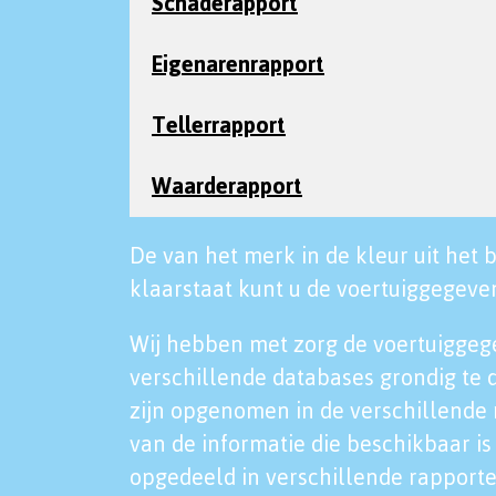
Schaderapport
Eigenarenrapport
Tellerrapport
Waarderapport
De van het merk in de kleur uit het b
klaarstaat kunt u de voertuiggegeven
Wij hebben met zorg de voertuiggeg
verschillende databases grondig te 
zijn opgenomen in de verschillende 
van de informatie die beschikbaar is 
opgedeeld in verschillende rapporte