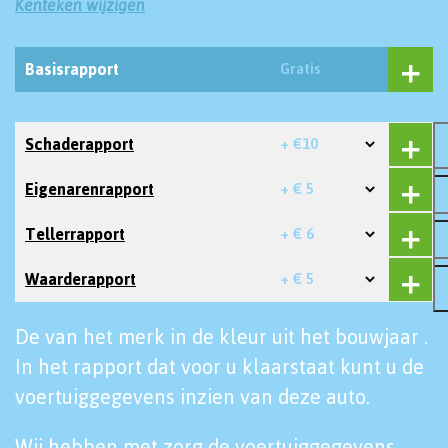
Kenteken wijzigen
Basisrapport
Gratis
Schaderapport
+ €10
Eigenarenrapport
+ € 5
Tellerrapport
+ € 6
Waarderapport
+ € 5
De van het merk in de kleur uit het bouwjaar .
In het rapport dat voor u klaarstaat kunt u de
voertuiggegevens inzien van deze auto.
Wij hebben met zorg de voertuiggegevens