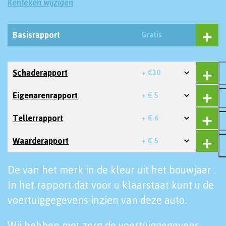
Kenteken wijzigen
Basisrapport
Gratis
Schaderapport
+ €10
Eigenarenrapport
+ € 5
Tellerrapport
+ € 6
Waarderapport
+ € 5
De van het merk in de kleur uit het bouwjaar .
In het rapport dat voor u klaarstaat kunt u de
voertuiggegevens inzien van deze auto.
Wij hebben met zorg de voertuiggegevens