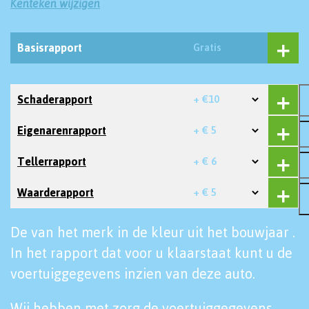
Kenteken wijzigen
Basisrapport
Gratis
Schaderapport
+ €10
Eigenarenrapport
+ € 5
Tellerrapport
+ € 6
Waarderapport
+ € 5
De van het merk in de kleur uit het bouwjaar .
In het rapport dat voor u klaarstaat kunt u de
voertuiggegevens inzien van deze auto.
Wij hebben met zorg de voertuiggegevens