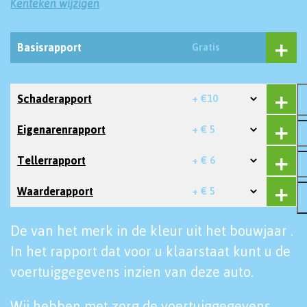
Kenteken wijzigen
Basisrapport
Gratis
Schaderapport
+ €10
Eigenarenrapport
+ € 5
Tellerrapport
+ € 6
Waarderapport
+ € 5
De van het merk in de kleur uit het bouwjaar .
In het rapport dat voor u klaarstaat kunt u de
voertuiggegevens inzien van deze auto.
Wij hebben met zorg de voertuiggegevens