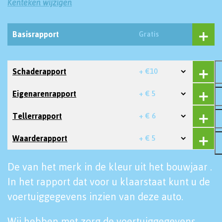
Kenteken wijzigen
Basisrapport
Gratis
Schaderapport
+ €10
Eigenarenrapport
+ € 5
Tellerrapport
+ € 6
Waarderapport
+ € 5
De van het merk in de kleur uit het bouwjaar .
In het rapport dat voor u klaarstaat kunt u de
voertuiggegevens inzien van deze auto.
Wij hebben met zorg de voertuiggegevens