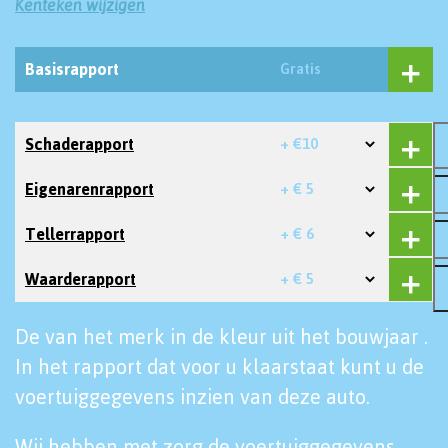
Kenteken wijzigen
Basisrapport
Gratis
Schaderapport
+ €10
Eigenarenrapport
+ € 5
Tellerrapport
+ € 6
Waarderapport
+ € 5
De van het merk in de kleur uit het bouwjaar .
In het rapport dat voor u klaarstaat kunt u de
voertuiggegevens inzien van deze auto.
Wij hebben met zorg de voertuiggegevens