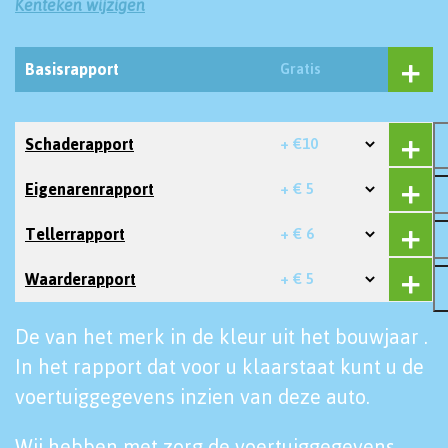
Kenteken wijzigen
Basisrapport
Gratis
Schaderapport
+ €10
Eigenarenrapport
+ € 5
Tellerrapport
+ € 6
Waarderapport
+ € 5
De van het merk in de kleur uit het bouwjaar .
In het rapport dat voor u klaarstaat kunt u de
voertuiggegevens inzien van deze auto.
Wij hebben met zorg de voertuiggegevens