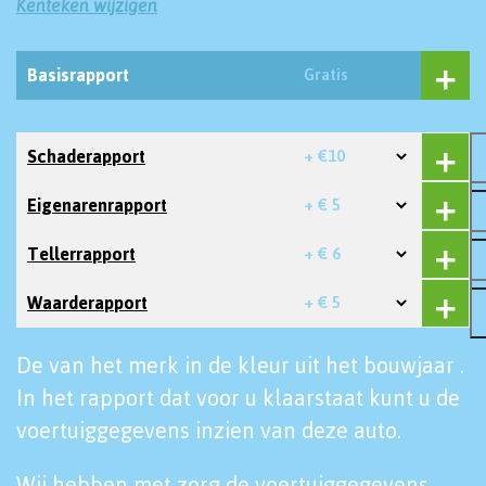
Kenteken wijzigen
Basisrapport
Gratis
Schaderapport
+ €10
Eigenarenrapport
+ € 5
Tellerrapport
+ € 6
Waarderapport
+ € 5
De van het merk in de kleur uit het bouwjaar .
In het rapport dat voor u klaarstaat kunt u de
voertuiggegevens inzien van deze auto.
Wij hebben met zorg de voertuiggegevens