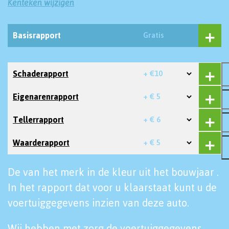
Kenteken wijzigen
Basisrapport
Gratis
Schaderapport
+ €10
Eigenarenrapport
+ € 5
Tellerrapport
+ € 6
Waarderapport
+ € 5
De van het merk in de kleur uit het bouwjaar .
In het rapport dat voor u klaarstaat kunt u de
voertuiggegevens inzien van deze auto.
Wij hebben met zorg de voertuiggegevens