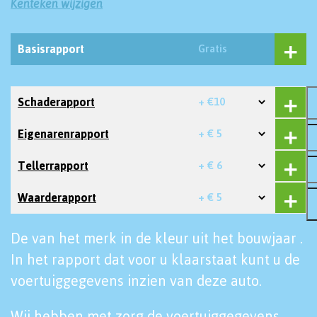
Kenteken wijzigen
Basisrapport
Gratis
Schaderapport
+ €10
Eigenarenrapport
+ € 5
Tellerrapport
+ € 6
Waarderapport
+ € 5
De van het merk in de kleur uit het bouwjaar .
In het rapport dat voor u klaarstaat kunt u de
voertuiggegevens inzien van deze auto.
Wij hebben met zorg de voertuiggegevens