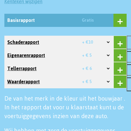
Kenteken wijzigen
Basisrapport
Gratis
Schaderapport
+ €10
Eigenarenrapport
+ € 5
Tellerrapport
+ € 6
Waarderapport
+ € 5
De van het merk in de kleur uit het bouwjaar .
In het rapport dat voor u klaarstaat kunt u de
voertuiggegevens inzien van deze auto.
Wij hebben met zorg de voertuiggegevens