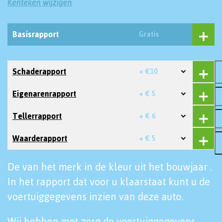
Kenteken wijzigen
Basisrapport
Gratis
Schaderapport
+ €10
Eigenarenrapport
+ € 5
Tellerrapport
+ € 6
Waarderapport
+ € 5
De van het merk in de kleur uit het bouwjaar .
In het rapport dat voor u klaarstaat kunt u de
voertuiggegevens inzien van deze auto.
Wij hebben met zorg de voertuiggegevens